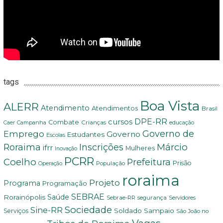
tags
Boa Vista
ALERR
Atendimento
Atendimentos
Brasil
DPE-RR
cursos
Combate
Crianças
Campanha
Caer
educação
Governo de
Emprego
Governo
Estudantes
Escolas
Márcio
Roraima
Inscrições
ifrr
Mulheres
Inovação
PCRR
Coelho
Prefeitura
Prisão
População
Operação
roraima
Projeto
Programa
Programação
SEBRAE
Rorainópolis
Saúde
Sebrae-RR
segurança
Servidores
Sociedade
Sine-RR
Soldado Sampaio
Serviços
São João no