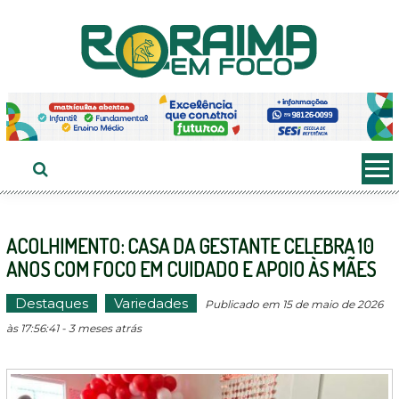
Ir
ao
conteúdo
ACOLHIMENTO: CASA DA GESTANTE CELEBRA 10
ANOS COM FOCO EM CUIDADO E APOIO ÀS MÃES
Destaques
Variedades
Publicado em 15 de maio de 2026
às 17:56:41 - 3 meses atrás