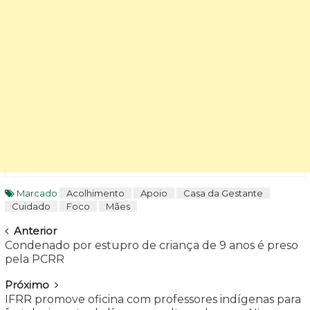
Marcado
Acolhimento
Apoio
Casa da Gestante
Cuidado
Foco
Mães
Navegar
Anterior
Condenado por estupro de criança de 9 anos é preso
pela PCRR
Próximo
IFRR promove oficina com professores indígenas para