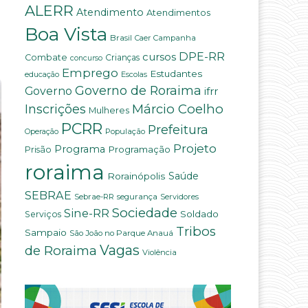
ALERR
Atendimento
Atendimentos
Boa Vista
Brasil
Campanha
Caer
DPE-RR
cursos
Combate
Crianças
concurso
Emprego
Estudantes
educação
Escolas
Governo de Roraima
Governo
ifrr
Márcio Coelho
Inscrições
Mulheres
PCRR
Prefeitura
População
Operação
Projeto
Programa
Programação
Prisão
roraima
Saúde
Rorainópolis
SEBRAE
Sebrae-RR
segurança
Servidores
Sociedade
Sine-RR
Soldado
Serviços
Tribos
Sampaio
São João no Parque Anauá
Vagas
de Roraima
Violência