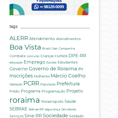
tags
ALERR
Atendimento
Atendimentos
Boa Vista
Brasil
Campanha
Caer
DPE-RR
cursos
Combate
Crianças
concurso
Emprego
Estudantes
educação
Escolas
Governo de Roraima
Governo
ifrr
Márcio Coelho
Inscrições
Mulheres
PCRR
Prefeitura
População
Operação
Projeto
Programa
Programação
Prisão
roraima
Saúde
Rorainópolis
SEBRAE
Sebrae-RR
segurança
Servidores
Sociedade
Sine-RR
Soldado
Serviços