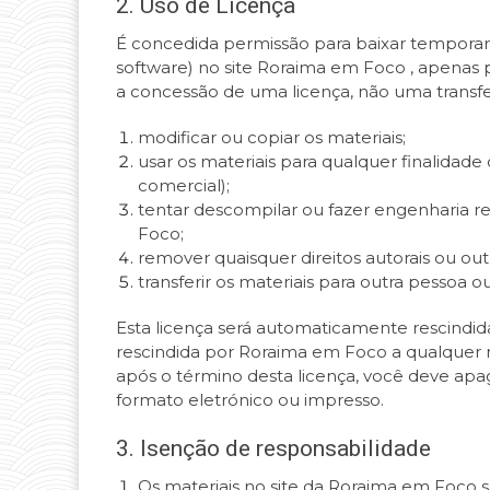
2. Uso de Licença
É concedida permissão para baixar temporar
software) no site Roraima em Foco , apenas pa
a concessão de uma licença, não uma transfer
modificar ou copiar os materiais;
usar os materiais para qualquer finalidade
comercial);
tentar descompilar ou fazer engenharia r
Foco;
remover quaisquer direitos autorais ou ou
transferir os materiais para outra pessoa o
Esta licença será automaticamente rescindida
rescindida por Roraima em Foco a qualquer m
após o término desta licença, você deve apa
formato eletrónico ou impresso.
3. Isenção de responsabilidade
Os materiais no site da Roraima em Foco 