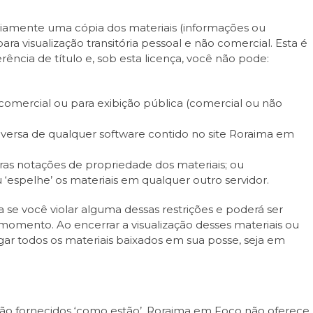
iamente uma cópia dos materiais (informações ou
ra visualização transitória pessoal e não comercial. Esta é
ência de título e, sob esta licença, você não pode:
 comercial ou para exibição pública (comercial ou não
eversa de qualquer software contido no site Roraima em
tras notações de propriedade dos materiais; ou
u ‘espelhe’ os materiais em qualquer outro servidor.
 se você violar alguma dessas restrições e poderá ser
omento. Ao encerrar a visualização desses materiais ou
gar todos os materiais baixados em sua posse, seja em
são fornecidos ‘como estão’. Roraima em Foco não oferece