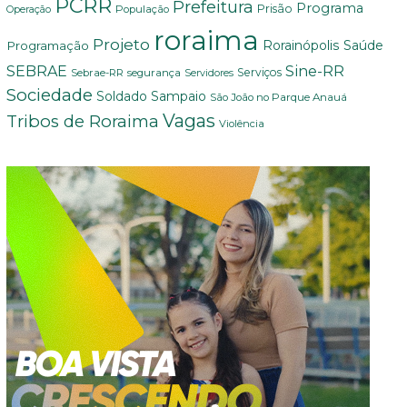
PCRR
Prefeitura
Programa
Prisão
População
Operação
roraima
Projeto
Saúde
Programação
Rorainópolis
Sine-RR
SEBRAE
Serviços
Sebrae-RR
segurança
Servidores
Sociedade
Soldado Sampaio
São João no Parque Anauá
Vagas
Tribos de Roraima
Violência