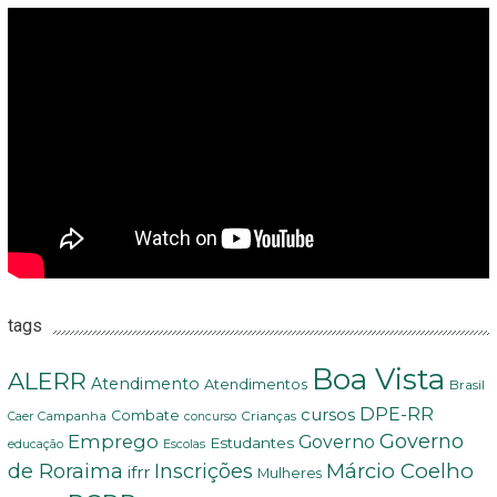
tags
Boa Vista
ALERR
Atendimento
Atendimentos
Brasil
DPE-RR
cursos
Combate
Crianças
Campanha
Caer
concurso
Governo
Emprego
Governo
Estudantes
educação
Escolas
Márcio Coelho
de Roraima
Inscrições
ifrr
Mulheres