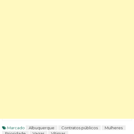
Marcado
Albuquerque
Contratos públicos
Mulheres
Prioridade
Vagas
Vítimas