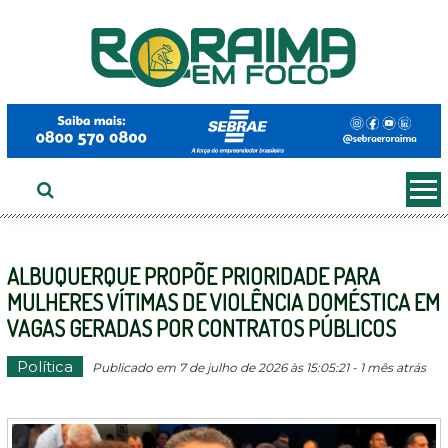
Ir
ao
conteúdo
ALBUQUERQUE PROPÕE PRIORIDADE PARA
MULHERES VÍTIMAS DE VIOLÊNCIA DOMÉSTICA EM
VAGAS GERADAS POR CONTRATOS PÚBLICOS
Política
Publicado em 7 de julho de 2026 às 15:05:21 - 1 mês atrás