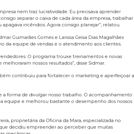
presa nem traz lucratividade. Eu precisava aprender
e consigo separar o caixa de cada área da empresa, trabalhar
 apagava incêndios. Agora consigo planejar”, relatou.
Sidmar Guimarães Gomes e Larissa Geisa Dias Magalhães
 da equipe de vendas e o atendimento aos clientes.
s vendedores. O programa trouxe treinamentos e novas
e melhoraram nossos resultados”, disse Sidmar.
m contribuiu para fortalecer o marketing e aperfeiçoar 
 e a forma de divulgar nosso trabalho. O acompanhamento
 a equipe e melhorou bastante o desempenho dos nossos
eira, proprietária da Oficina da Mara, especializada no
a que decidiu empreender ao perceber que muitas
nas mecânicas.