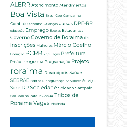
ALERR
Atendimento
Atendimentos
Boa Vista
Brasil
Campanha
Caer
DPE-RR
cursos
Combate
Crianças
concurso
Emprego
Estudantes
educação
Escolas
Governo de Roraima
Governo
ifrr
Márcio Coelho
Inscrições
Mulheres
PCRR
Prefeitura
População
Operação
Projeto
Programa
Programação
Prisão
roraima
Saúde
Rorainópolis
SEBRAE
Serviços
Sebrae-RR
segurança
Servidores
Sociedade
Sine-RR
Soldado Sampaio
Tribos de
São João no Parque Anauá
Vagas
Roraima
Violência