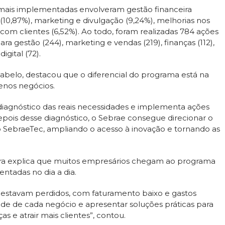
 mais implementadas envolveram gestão financeira
(10,87%), marketing e divulgação (9,24%), melhorias nos
com clientes (6,52%). Ao todo, foram realizadas 784 ações
a gestão (244), marketing e vendas (219), finanças (112),
gital (72).
abelo, destacou que o diferencial do programa está na
enos negócios.
diagnóstico das reais necessidades e implementa ações
ois desse diagnóstico, o Sebrae consegue direcionar o
SebraeTec, ampliando o acesso à inovação e tornando as
bra explica que muitos empresários chegam ao programa
ntadas no dia a dia.
estavam perdidos, com faturamento baixo e gastos
ade de cada negócio e apresentar soluções práticas para
as e atrair mais clientes”, contou.