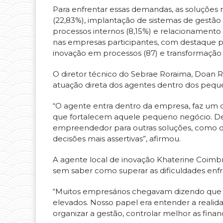
Para enfrentar essas demandas, as soluções
(22,83%), implantação de sistemas de gestão 
processos internos (8,15%) e relacionamento 
nas empresas participantes, com destaque par
inovação em processos (87) e transformação di
O diretor técnico do Sebrae Roraima, Doan R
atuação direta dos agentes dentro dos pequ
“O agente entra dentro da empresa, faz um 
que fortalecem aquele pequeno negócio. Dep
empreendedor para outras soluções, como o 
decisões mais assertivas”, afirmou.
A agente local de inovação Khaterine Coim
sem saber como superar as dificuldades enfre
“Muitos empresários chegavam dizendo que 
elevados. Nosso papel era entender a realid
organizar a gestão, controlar melhor as finanç