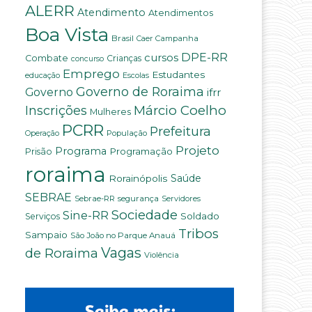
ALERR
Atendimento
Atendimentos
Boa Vista
Brasil
Campanha
Caer
DPE-RR
cursos
Combate
Crianças
concurso
Emprego
Estudantes
educação
Escolas
Governo de Roraima
Governo
ifrr
Márcio Coelho
Inscrições
Mulheres
PCRR
Prefeitura
População
Operação
Projeto
Programa
Programação
Prisão
roraima
Saúde
Rorainópolis
SEBRAE
Sebrae-RR
segurança
Servidores
Sociedade
Sine-RR
Soldado
Serviços
Tribos
Sampaio
São João no Parque Anauá
Vagas
de Roraima
Violência