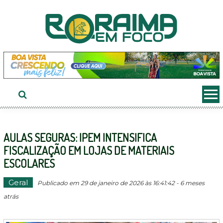
Ir
ao
conteúdo
AULAS SEGURAS: IPEM INTENSIFICA
FISCALIZAÇÃO EM LOJAS DE MATERIAIS
ESCOLARES
Geral
Publicado em 29 de janeiro de 2026 às 16:41:42 - 6 meses
atrás