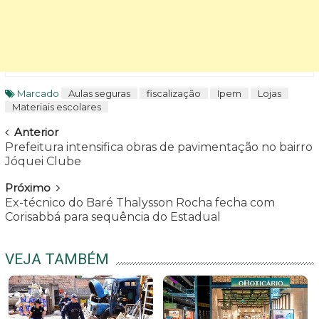
Marcado
Aulas seguras
fiscalização
Ipem
Lojas
Materiais escolares
Navegar
Anterior
Prefeitura intensifica obras de pavimentação no bairro
Jóquei Clube
Próximo
Ex-técnico do Baré Thalysson Rocha fecha com
Corisabbá para sequência do Estadual
VEJA TAMBÉM