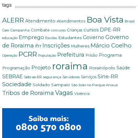
tags
Boa Vista
ALERR
Atendimento
Atendimentos
Brasil
DPE-RR
cursos
Combate
Crianças
Campanha
Caer
concurso
Governo
Emprego
Governo
Estudantes
educação
Escolas
Márcio Coelho
de Roraima
Inscrições
ifrr
Mulheres
PCRR
Prefeitura
Programa
Prisão
População
Operação
roraima
Projeto
Saúde
Programação
Rorainópolis
Sine-RR
SEBRAE
Serviços
Sebrae-RR
segurança
Servidores
Sociedade
Soldado Sampaio
São João no Parque Anauá
Vagas
Tribos de Roraima
Violência