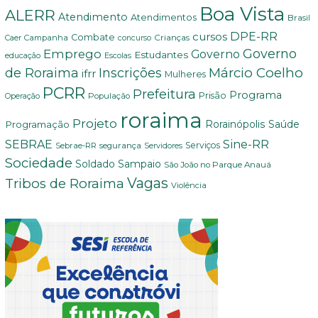
Boa Vista
ALERR
Atendimento
Atendimentos
Brasil
DPE-RR
cursos
Combate
Crianças
Campanha
Caer
concurso
Governo
Emprego
Governo
Estudantes
educação
Escolas
Márcio Coelho
de Roraima
Inscrições
ifrr
Mulheres
PCRR
Prefeitura
Programa
Prisão
População
Operação
roraima
Projeto
Saúde
Programação
Rorainópolis
Sine-RR
SEBRAE
Serviços
Sebrae-RR
segurança
Servidores
Sociedade
Soldado Sampaio
São João no Parque Anauá
Vagas
Tribos de Roraima
Violência