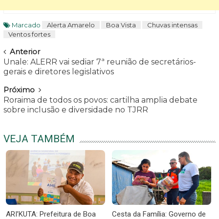
Marcado
Alerta Amarelo
Boa Vista
Chuvas intensas
Ventos fortes
Navegar
Anterior
Unale: ALERR vai sediar 7ª reunião de secretários-
gerais e diretores legislativos
Próximo
Roraima de todos os povos: cartilha amplia debate
sobre inclusão e diversidade no TJRR
VEJA TAMBÉM
ARI’KUTA: Prefeitura de Boa
Cesta da Família: Governo de