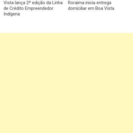
Vista lança 2ª edição da Linha
Roraima inicia entrega
de Crédito Empreendedor
domiciliar em Boa Vista
Indígena