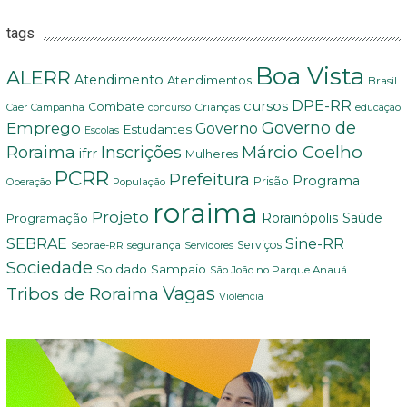
tags
Boa Vista
ALERR
Atendimento
Atendimentos
Brasil
DPE-RR
cursos
Combate
Crianças
Campanha
educação
Caer
concurso
Governo de
Emprego
Governo
Estudantes
Escolas
Márcio Coelho
Roraima
Inscrições
ifrr
Mulheres
PCRR
Prefeitura
Programa
Prisão
População
Operação
roraima
Projeto
Saúde
Programação
Rorainópolis
Sine-RR
SEBRAE
Serviços
Sebrae-RR
segurança
Servidores
Sociedade
Soldado Sampaio
São João no Parque Anauá
Vagas
Tribos de Roraima
Violência