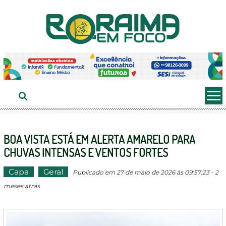
Ir
ao
conteúdo
BOA VISTA ESTÁ EM ALERTA AMARELO PARA
CHUVAS INTENSAS E VENTOS FORTES
Capa
Geral
Publicado em 27 de maio de 2026 às 09:57:23 - 2
meses atrás