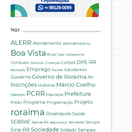
tags
ALERR
Atendimento
Atendimentos
Boa Vista
Brasil
Campanha
Caer
DPE-RR
cursos
Combate
Crianças
concurso
Emprego
Estudantes
educação
Escolas
Governo de Roraima
Governo
ifrr
Márcio Coelho
Inscrições
Mulheres
PCRR
Prefeitura
População
Operação
Projeto
Programa
Programação
Prisão
roraima
Saúde
Rorainópolis
SEBRAE
Serviços
Sebrae-RR
segurança
Servidores
Sociedade
Sine-RR
Soldado Sampaio