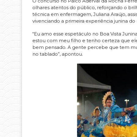
O concurso no Palco Aderval da Rocha Ferrei
olhares atentos do público, reforçando o bri
técnica em enfermagem, Juliana Araújo, assist
vivenciando a primeira experiência junina d
“Eu amo esse espetáculo no Boa Vista Junina
estou com meu filho e tenho certeza que ele
bem pensado. A gente percebe que tem muito
no tablado”, apontou.