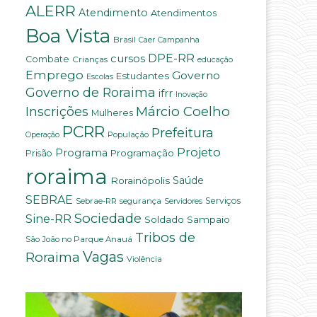
ALERR
Atendimento
Atendimentos
Boa Vista
Brasil
Campanha
Caer
DPE-RR
cursos
Combate
Crianças
educação
Emprego
Governo
Estudantes
Escolas
Governo de Roraima
ifrr
Inovação
Márcio Coelho
Inscrições
Mulheres
PCRR
Prefeitura
População
Operação
Projeto
Programa
Programação
Prisão
roraima
Rorainópolis
Saúde
SEBRAE
Serviços
Sebrae-RR
segurança
Servidores
Sociedade
Sine-RR
Soldado Sampaio
Tribos de
São João no Parque Anauá
Vagas
Roraima
Violência