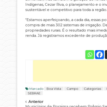
Indígenas, Cezar Riva, o planejamento e o i
sustentável e competitivo para toda a região.
“Estamos aperfeiçoando, a cada dia, essas polí
compra de mais 302 sistemas de irrigação. D
propriedades rurais. É o resultado mais ime
renda. Já registramos excedente de produção
Marcado
Boa Vista
Campo
Categorias
SEBRAE
Navegar
Anterior
Municípios de Roraima recebem Prêmio S