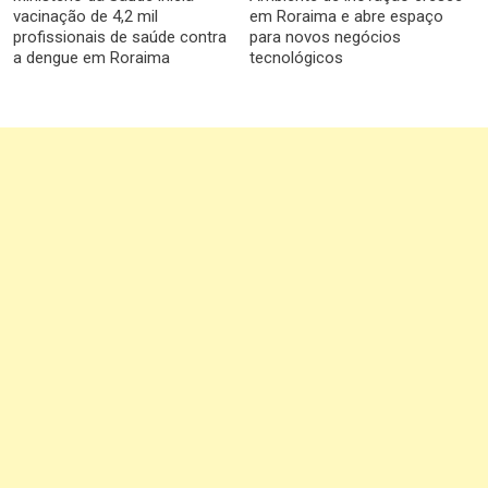
vacinação de 4,2 mil
em Roraima e abre espaço
profissionais de saúde contra
para novos negócios
a dengue em Roraima
tecnológicos