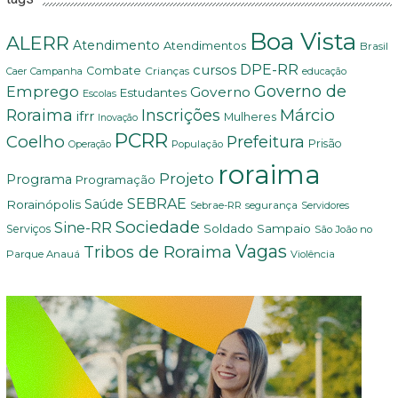
Boa Vista
ALERR
Atendimento
Atendimentos
Brasil
DPE-RR
cursos
Combate
Crianças
Campanha
Caer
educação
Governo de
Emprego
Governo
Estudantes
Escolas
Márcio
Roraima
Inscrições
ifrr
Mulheres
Inovação
PCRR
Coelho
Prefeitura
Prisão
População
Operação
roraima
Projeto
Programa
Programação
SEBRAE
Rorainópolis
Saúde
Sebrae-RR
segurança
Servidores
Sociedade
Sine-RR
Soldado Sampaio
Serviços
São João no
Vagas
Tribos de Roraima
Parque Anauá
Violência