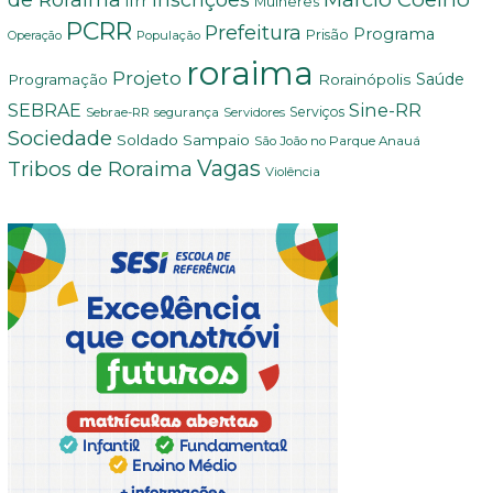
ifrr
Mulheres
PCRR
Prefeitura
Programa
Prisão
População
Operação
roraima
Projeto
Saúde
Programação
Rorainópolis
Sine-RR
SEBRAE
Serviços
Sebrae-RR
segurança
Servidores
Sociedade
Soldado Sampaio
São João no Parque Anauá
Vagas
Tribos de Roraima
Violência