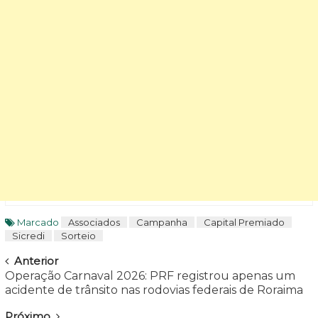
Marcado
Associados
Campanha
Capital Premiado
Sicredi
Sorteio
Navegar
Anterior
Operação Carnaval 2026: PRF registrou apenas um
acidente de trânsito nas rodovias federais de Roraima
Próximo