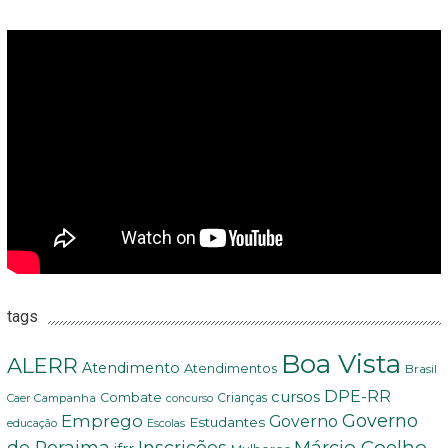
tags
Boa Vista
ALERR
Atendimento
Atendimentos
Brasil
DPE-RR
cursos
Combate
Crianças
Campanha
Caer
concurso
Governo
Emprego
Governo
Estudantes
educação
Escolas
Márcio Coelho
de Roraima
Inscrições