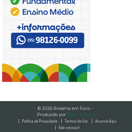
© 2026 Roraima em Foco -
Produzido por
Branco Sousa
Política de Privacidade
Termos de Uso
Anuncie Aqui
Fale conosco!