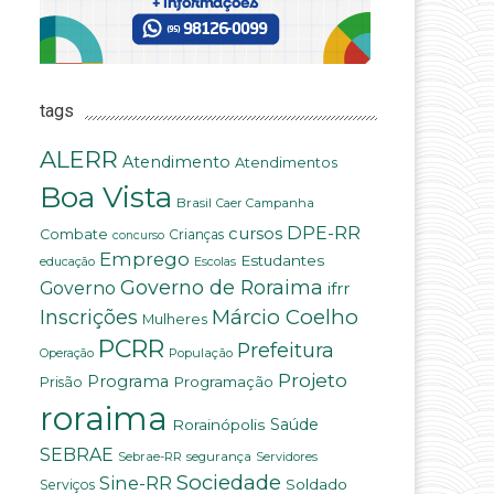
tags
ALERR
Atendimento
Atendimentos
Boa Vista
Brasil
Campanha
Caer
DPE-RR
cursos
Combate
Crianças
concurso
Emprego
Estudantes
educação
Escolas
Governo de Roraima
Governo
ifrr
Márcio Coelho
Inscrições
Mulheres
PCRR
Prefeitura
População
Operação
Projeto
Programa
Programação
Prisão
roraima
Saúde
Rorainópolis
SEBRAE
Sebrae-RR
segurança
Servidores
Sociedade
Sine-RR
Soldado
Serviços