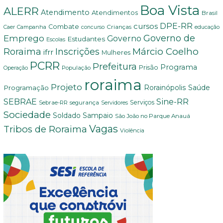
Boa Vista
ALERR
Atendimento
Atendimentos
Brasil
DPE-RR
cursos
Combate
Crianças
Campanha
educação
Caer
concurso
Governo de
Emprego
Governo
Estudantes
Escolas
Márcio Coelho
Roraima
Inscrições
ifrr
Mulheres
PCRR
Prefeitura
Programa
Prisão
População
Operação
roraima
Projeto
Saúde
Programação
Rorainópolis
Sine-RR
SEBRAE
Serviços
Sebrae-RR
segurança
Servidores
Sociedade
Soldado Sampaio
São João no Parque Anauá
Vagas
Tribos de Roraima
Violência