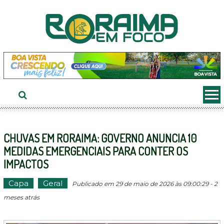
Ir
ao
conteúdo
CHUVAS EM RORAIMA: GOVERNO ANUNCIA 10
MEDIDAS EMERGENCIAIS PARA CONTER OS
IMPACTOS
Capa
Geral
Publicado em 29 de maio de 2026 às 09:00:29 - 2
meses atrás