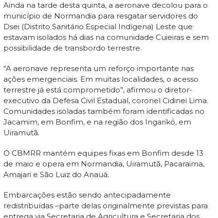
Ainda na tarde desta quinta, a aeronave decolou para o
município de Normandia para resgatar servidores do
Dsei (Distrito Sanitário Especial Indígena) Leste que
estavam isolados há dias na comunidade Cuieiras e sem
possibilidade de transbordo terrestre.
“A aeronave representa um reforço importante nas
ações emergenciais. Em muitas localidades, o acesso
terrestre já está comprometido”, afirmou o diretor-
executivo da Defesa Civil Estadual, coronel Cidinei Lima.
Comunidades isoladas também foram identificadas no
Jacamim, em Bonfim, e na região dos Ingarikó, em
Uiramutã.
O CBMRR mantém equipes fixas em Bonfim desde 13
de maio e opera em Normandia, Uiramutã, Pacaraima,
Amajari e São Luiz do Anauá.
Embarcações estão sendo antecipadamente
redistribuídas –parte delas originalmente previstas para
entrega via Secretaria de Agricultura e Secretaria dos