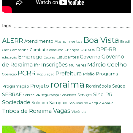
tags
Boa Vista
ALERR
Atendimento
Atendimentos
Brasil
DPE-RR
cursos
Combate
Crianças
Campanha
Caer
concurso
Governo
Emprego
Governo
Estudantes
educação
Escolas
Márcio Coelho
de Roraima
Inscrições
ifrr
Mulheres
PCRR
Prefeitura
Programa
Prisão
População
Operação
roraima
Projeto
Saúde
Programação
Rorainópolis
Sine-RR
SEBRAE
Serviços
Sebrae-RR
segurança
Servidores
Sociedade
Soldado Sampaio
São João no Parque Anauá
Vagas
Tribos de Roraima
Violência