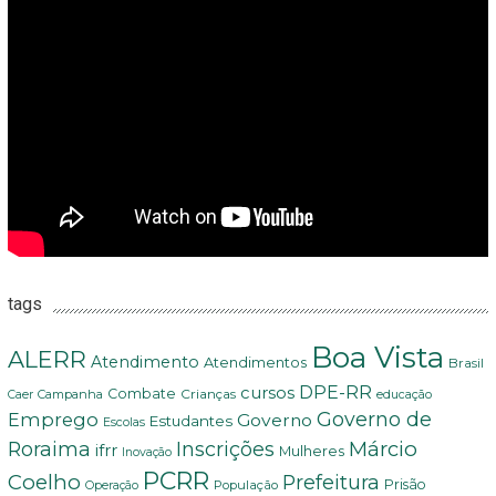
tags
Boa Vista
ALERR
Atendimento
Atendimentos
Brasil
DPE-RR
cursos
Combate
Crianças
Campanha
Caer
educação
Governo de
Emprego
Governo
Estudantes
Escolas
Márcio
Roraima
Inscrições
ifrr
Mulheres
Inovação
PCRR
Coelho
Prefeitura
Prisão
População
Operação