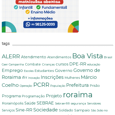
tags
Boa Vista
ALERR
Atendimento
Atendimentos
Brasil
DPE-RR
cursos
Combate
Crianças
Campanha
Caer
educação
Governo de
Emprego
Governo
Estudantes
Escolas
Márcio
Roraima
Inscrições
ifrr
Mulheres
Inovação
PCRR
Coelho
Prefeitura
Prisão
População
Operação
roraima
Projeto
Programa
Programação
SEBRAE
Rorainópolis
Saúde
Sebrae-RR
segurança
Servidores
Sociedade
Sine-RR
Soldado Sampaio
Serviços
São João no