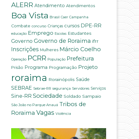
ALERR
Atendimento
Atendimentos
Boa Vista
Brasil
Campanha
Caer
DPE-RR
cursos
Combate
Crianças
concurso
Emprego
Estudantes
educação
Escolas
Governo de Roraima
Governo
ifrr
Márcio Coelho
Inscrições
Mulheres
PCRR
Prefeitura
População
Operação
Projeto
Programa
Programação
Prisão
roraima
Saúde
Rorainópolis
SEBRAE
Serviços
Sebrae-RR
segurança
Servidores
Sociedade
Sine-RR
Soldado Sampaio
Tribos de
São João no Parque Anauá
Vagas
Roraima
Violência