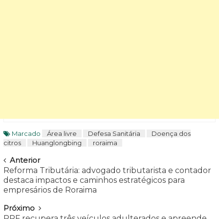
Marcado
Área livre
Defesa Sanitária
Doença dos
citros
Huanglongbing
roraima
Navegar
Anterior
Reforma Tributária: advogado tributarista e contador
destaca impactos e caminhos estratégicos para
empresários de Roraima
Próximo
PRF recupera três veículos adulterados e apreende