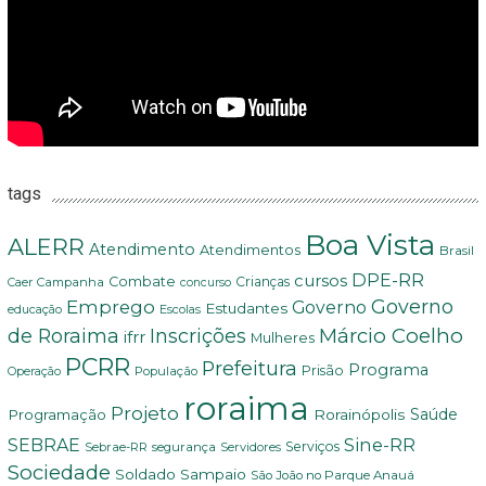
tags
Boa Vista
ALERR
Atendimento
Atendimentos
Brasil
DPE-RR
cursos
Combate
Crianças
Campanha
Caer
concurso
Governo
Emprego
Governo
Estudantes
educação
Escolas
Márcio Coelho
de Roraima
Inscrições
ifrr
Mulheres
PCRR
Prefeitura
Programa
Prisão
População
Operação
roraima
Projeto
Saúde
Programação
Rorainópolis
Sine-RR
SEBRAE
Serviços
Sebrae-RR
segurança
Servidores
Sociedade
Soldado Sampaio
São João no Parque Anauá