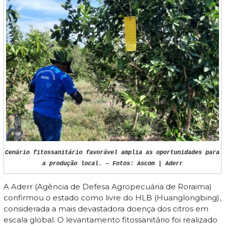
Cenário fitossanitário favorável amplia as oportunidades para
a produção local. – Fotos: Ascom | Aderr
A Aderr (Agência de Defesa Agropecuária de Roraima)
confirmou o estado como livre do HLB (Huanglongbing),
considerada a mais devastadora doença dos citros em
escala global. O levantamento fitossanitário foi realizado