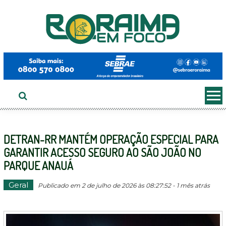
Ir
ao
conteúdo
DETRAN-RR MANTÉM OPERAÇÃO ESPECIAL PARA
GARANTIR ACESSO SEGURO AO SÃO JOÃO NO
PARQUE ANAUÁ
Geral
Publicado em 2 de julho de 2026 às 08:27:52 - 1 mês atrás