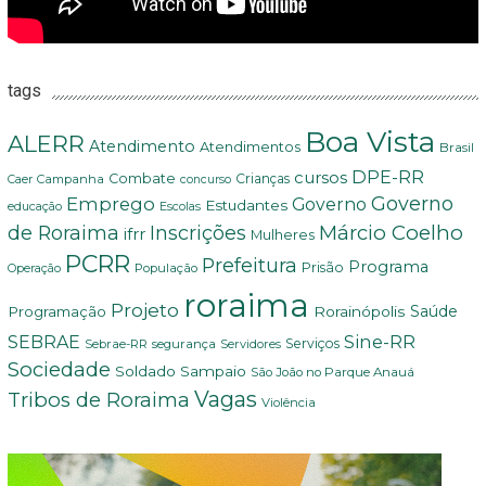
tags
Boa Vista
ALERR
Atendimento
Atendimentos
Brasil
DPE-RR
cursos
Combate
Crianças
Campanha
Caer
concurso
Governo
Emprego
Governo
Estudantes
educação
Escolas
Márcio Coelho
de Roraima
Inscrições
ifrr
Mulheres
PCRR
Prefeitura
Programa
Prisão
População
Operação
roraima
Projeto
Saúde
Programação
Rorainópolis
Sine-RR
SEBRAE
Serviços
Sebrae-RR
segurança
Servidores
Sociedade
Soldado Sampaio
São João no Parque Anauá
Vagas
Tribos de Roraima
Violência