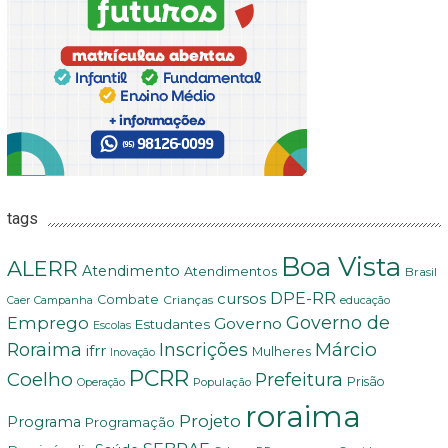
tags
Boa Vista
ALERR
Atendimento
Atendimentos
Brasil
DPE-RR
cursos
Combate
Crianças
Campanha
Caer
educação
Governo de
Emprego
Governo
Estudantes
Escolas
Márcio
Roraima
Inscrições
ifrr
Mulheres
Inovação
PCRR
Coelho
Prefeitura
Prisão
População
Operação
roraima
Projeto
Programa
Programação