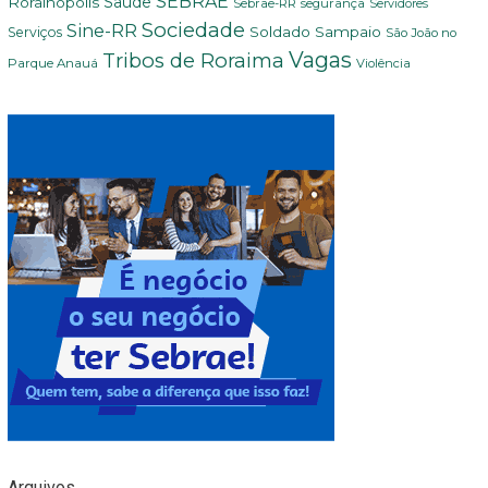
SEBRAE
Rorainópolis
Saúde
Sebrae-RR
segurança
Servidores
Sociedade
Sine-RR
Soldado Sampaio
Serviços
São João no
Vagas
Tribos de Roraima
Parque Anauá
Violência
Arquivos