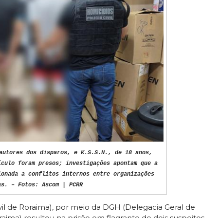
autores dos disparos, e K.S.S.N., de 18 anos,
ículo foram presos; investigações apontam que a
ionada a conflitos internos entre organizações
as. – Fotos: Ascom | PCRR
vil de Roraima), por meio da DGH (Delegacia Geral de
raima) resultou na prisão em flagrante de dois suspeitos