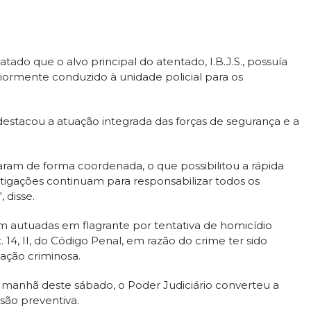
ado que o alvo principal do atentado, I.B.J.S., possuía
ormente conduzido à unidade policial para os
destacou a atuação integrada das forças de segurança e a
ram de forma coordenada, o que possibilitou a rápida
estigações continuam para responsabilizar todos os
 disse.
m autuadas em flagrante por tentativa de homicídio
rt. 14, II, do Código Penal, em razão do crime ter sido
ação criminosa.
a manhã deste sábado, o Poder Judiciário converteu a
são preventiva.