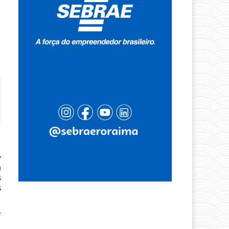
m
s
s