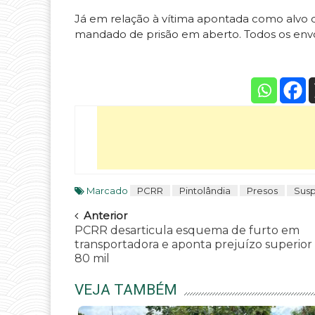
Já em relação à vítima apontada como alvo do
mandado de prisão em aberto. Todos os envo
Marcado
PCRR
Pintolândia
Presos
Susp
Navegar
Anterior
PCRR desarticula esquema de furto em
transportadora e aponta prejuízo superior
80 mil
VEJA TAMBÉM