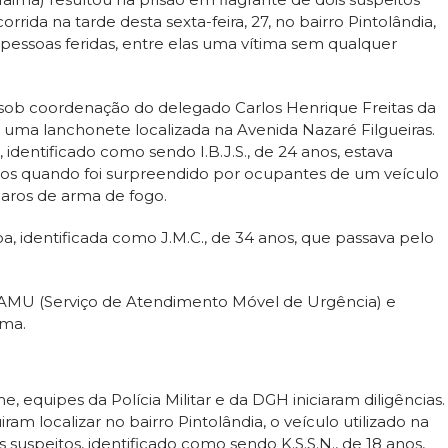
rida na tarde desta sexta-feira, 27, no bairro Pintolândia,
 pessoas feridas, entre elas uma vítima sem qualquer
sob coordenação do delegado Carlos Henrique Freitas da
em uma lanchonete localizada na Avenida Nazaré Filgueiras.
 identificado como sendo I.B.J.S., de 24 anos, estava
s quando foi surpreendido por ocupantes de um veículo
paros de arma de fogo.
a, identificada como J.M.C., de 34 anos, que passava pelo
 SAMU (Serviço de Atendimento Móvel de Urgência) e
ima.
 equipes da Polícia Militar e da DGH iniciaram diligências.
iram localizar no bairro Pintolândia, o veículo utilizado na
suspeitos, identificado como sendo K.S.S.N., de 18 anos,