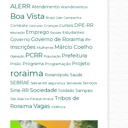
ALERR
Atendimento
Atendimentos
Boa Vista
Brasil
Campanha
Caer
DPE-RR
cursos
Combate
Crianças
concurso
Emprego
Estudantes
educação
Escolas
Governo de Roraima
Governo
ifrr
Márcio Coelho
Inscrições
Mulheres
PCRR
Prefeitura
População
Operação
Projeto
Programa
Programação
Prisão
roraima
Saúde
Rorainópolis
SEBRAE
Serviços
Sebrae-RR
segurança
Servidores
Sociedade
Sine-RR
Soldado Sampaio
Tribos de
São João no Parque Anauá
Vagas
Roraima
Violência