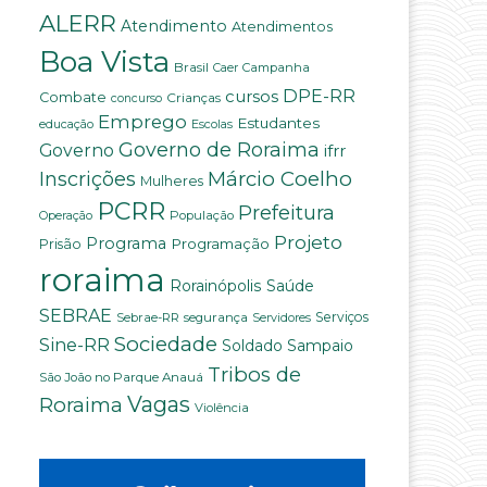
ALERR
Atendimento
Atendimentos
Boa Vista
Brasil
Campanha
Caer
DPE-RR
cursos
Combate
Crianças
concurso
Emprego
Estudantes
educação
Escolas
Governo de Roraima
Governo
ifrr
Márcio Coelho
Inscrições
Mulheres
PCRR
Prefeitura
População
Operação
Projeto
Programa
Programação
Prisão
roraima
Saúde
Rorainópolis
SEBRAE
Serviços
Sebrae-RR
segurança
Servidores
Sociedade
Sine-RR
Soldado Sampaio
Tribos de
São João no Parque Anauá
Vagas
Roraima
Violência