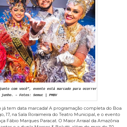
junto com você”, evento está marcado para ocorrer
 junho. – Fotos: Semuc | PMBV
ano já tem data marcada! A programação completa do Boa
, 17, na Sala Roraimeira do Teatro Municipal, e o evento
Praça Fábio Marques Paracat. O Maior Arraial da Amazônia
antas e a dupla Marcos & Belutti, além de mais de 30