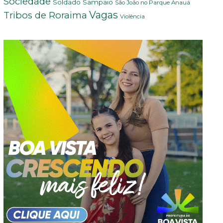
Sociedade
Soldado Sampaio
São João no Parque Anauá
Vagas
Tribos de Roraima
Violência