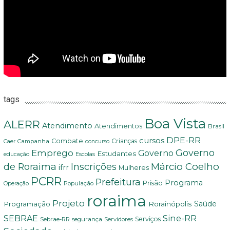
tags
Boa Vista
ALERR
Atendimento
Atendimentos
Brasil
DPE-RR
cursos
Combate
Crianças
Campanha
Caer
concurso
Governo
Emprego
Governo
Estudantes
educação
Escolas
Márcio Coelho
de Roraima
Inscrições
ifrr
Mulheres
PCRR
Prefeitura
Programa
Prisão
População
Operação
roraima
Projeto
Saúde
Programação
Rorainópolis
Sine-RR
SEBRAE
Serviços
Sebrae-RR
segurança
Servidores