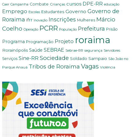
DPE-RR
cursos
Combate
Crianças
Campanha
Caer
educação
Governo de
Emprego
Governo
Estudantes
Escolas
Márcio
Roraima
Inscrições
ifrr
Mulheres
Inovação
PCRR
Coelho
Prefeitura
Prisão
População
Operação
roraima
Projeto
Programa
Programação
SEBRAE
Rorainópolis
Saúde
Sebrae-RR
segurança
Servidores
Sociedade
Sine-RR
Soldado Sampaio
Serviços
São João no
Vagas
Tribos de Roraima
Parque Anauá
Violência