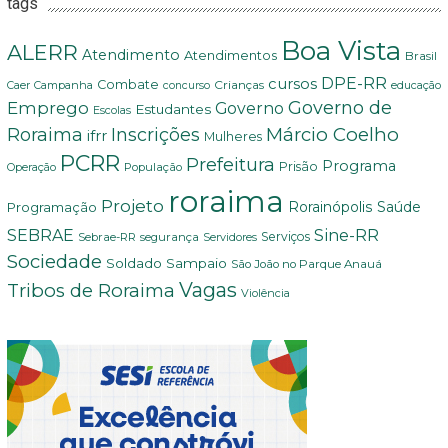
tags
Boa Vista
ALERR
Atendimento
Atendimentos
Brasil
DPE-RR
cursos
Combate
Crianças
Campanha
educação
Caer
concurso
Governo de
Emprego
Governo
Estudantes
Escolas
Márcio Coelho
Roraima
Inscrições
ifrr
Mulheres
PCRR
Prefeitura
Programa
Prisão
População
Operação
roraima
Projeto
Saúde
Programação
Rorainópolis
Sine-RR
SEBRAE
Serviços
Sebrae-RR
segurança
Servidores
Sociedade
Soldado Sampaio
São João no Parque Anauá
Vagas
Tribos de Roraima
Violência