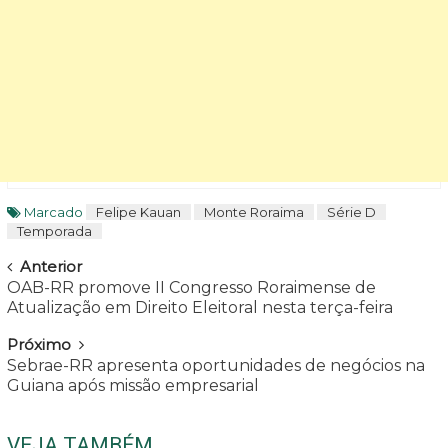
Marcado
Felipe Kauan
Monte Roraima
Série D
Temporada
Navegar
Anterior
OAB-RR promove II Congresso Roraimense de
Atualização em Direito Eleitoral nesta terça-feira
Próximo
Sebrae-RR apresenta oportunidades de negócios na
Guiana após missão empresarial
VEJA TAMBÉM