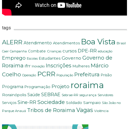
tags
Boa Vista
ALERR
Atendimento
Atendimentos
Brasil
DPE-RR
cursos
Combate
Crianças
Campanha
Caer
educação
Governo de
Emprego
Governo
Estudantes
Escolas
Márcio
Roraima
Inscrições
ifrr
Mulheres
Inovação
PCRR
Coelho
Prefeitura
Prisão
População
Operação
roraima
Projeto
Programa
Programação
SEBRAE
Rorainópolis
Saúde
Sebrae-RR
segurança
Servidores
Sociedade
Sine-RR
Soldado Sampaio
Serviços
São João no
Vagas
Tribos de Roraima
Parque Anauá
Violência