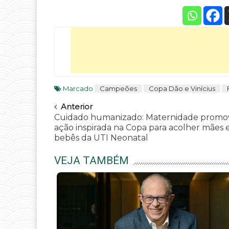
Marcado
Campeões
Copa Dão e Vinícius
Navegar
Anterior
Cuidado humanizado: Maternidade promo
ação inspirada na Copa para acolher mães 
bebês da UTI Neonatal
VEJA TAMBÉM