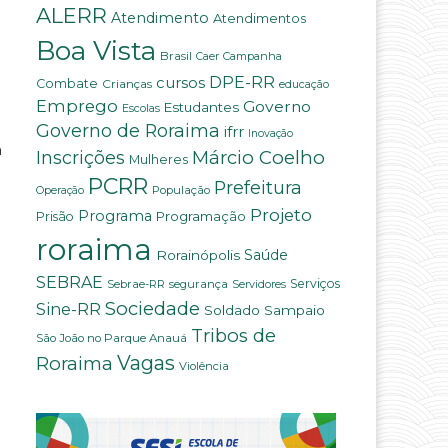
ALERR
Atendimento
Atendimentos
Boa Vista
Brasil
Campanha
Caer
DPE-RR
cursos
Combate
Crianças
educação
Emprego
Governo
Estudantes
Escolas
Governo de Roraima
ifrr
Inovação
a
Márcio Coelho
Inscrições
Mulheres
PCRR
Prefeitura
População
Operação
Projeto
Programa
Programação
Prisão
roraima
Rorainópolis
Saúde
SEBRAE
Serviços
Sebrae-RR
segurança
Servidores
Sociedade
Sine-RR
Soldado Sampaio
Tribos de
São João no Parque Anauá
Vagas
Roraima
Violência