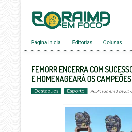
Ir
ao
conteúdo
Página Inicial
Editorias
Colunas
FEMORR ENCERRA COM SUCESSO A
E HOMENAGEARÁ OS CAMPEÕES N
Destaques
Esporte
Publicado em 3 de julho 