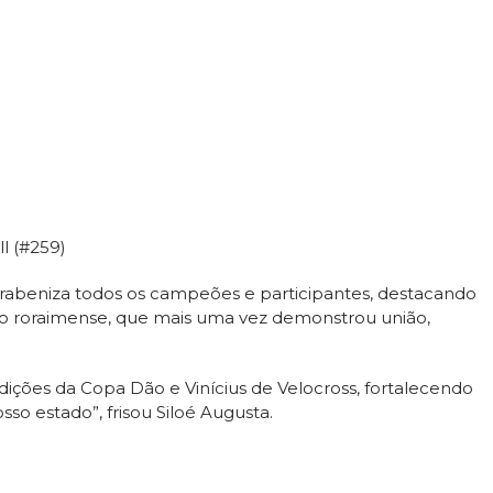
l (#259)
rabeniza todos os campeões e participantes, destacando
mo roraimense, que mais uma vez demonstrou união,
dições da Copa Dão e Vinícius de Velocross, fortalecendo
so estado”, frisou Siloé Augusta.