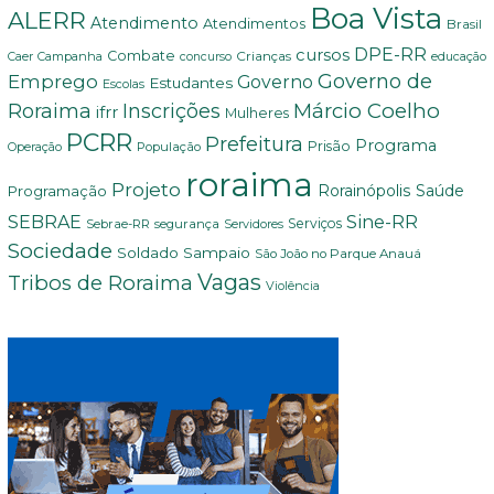
Boa Vista
ALERR
Atendimento
Atendimentos
Brasil
DPE-RR
cursos
Combate
Crianças
Campanha
educação
Caer
concurso
Governo de
Emprego
Governo
Estudantes
Escolas
Márcio Coelho
Roraima
Inscrições
ifrr
Mulheres
PCRR
Prefeitura
Programa
Prisão
População
Operação
roraima
Projeto
Saúde
Programação
Rorainópolis
Sine-RR
SEBRAE
Serviços
Sebrae-RR
segurança
Servidores
Sociedade
Soldado Sampaio
São João no Parque Anauá
Vagas
Tribos de Roraima
Violência