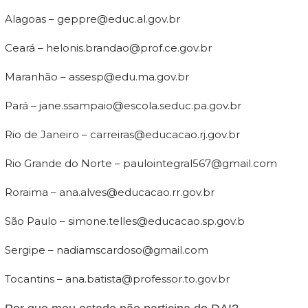
Alagoas – geppre@educ.al.gov.br
Ceará – helonis.brandao@prof.ce.gov.br
Maranhão – assesp@edu.ma.gov.br
Pará – jane.ssampaio@escola.seduc.pa.gov.br
Rio de Janeiro – carreiras@educacao.rj.gov.br
Rio Grande do Norte – paulointegral567@gmail.com
Roraima – ana.alves@educacao.rr.gov.br
São Paulo – simone.telles@educacao.sp.gov.b
Sergipe – nadiamscardoso@gmail.com
Tocantins – ana.batista@professor.to.gov.br