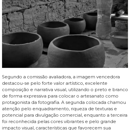
Segundo a comissão avaliadora, a imagem vencedora
destacou-se pelo forte valor artístico, excelente
composição e narrativa visual, utilizando o preto e branco
de forma expressiva para colocar o artesanato como
protagonista da fotografia. A segunda colocada chamou
atenção pelo enquadramento, riqueza de texturas e
potencial para divulgação comercial, enquanto a terceira
foi reconhecida pelas cores vibrantes e pelo grande
impacto visual, características que favorecem sua