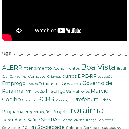
tags
Boa Vista
ALERR
Atendimento
Atendimentos
Brasil
DPE-RR
cursos
Combate
Crianças
Campanha
Caer
educação
Governo de
Emprego
Governo
Estudantes
Escolas
Márcio
Roraima
Inscrições
ifrr
Mulheres
Inovação
PCRR
Coelho
Prefeitura
Prisão
População
Operação
roraima
Projeto
Programa
Programação
SEBRAE
Rorainópolis
Saúde
Sebrae-RR
segurança
Servidores
Sociedade
Sine-RR
Soldado Sampaio
Serviços
São João no