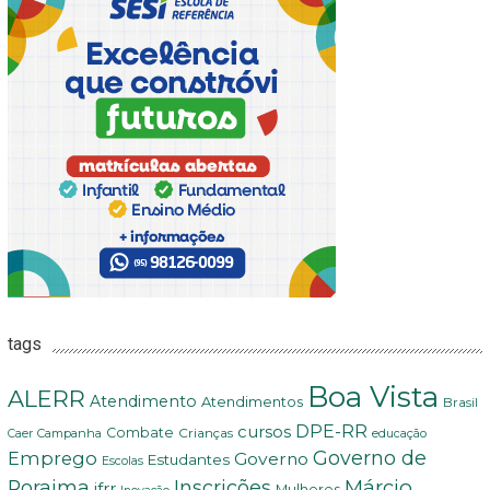
tags
Boa Vista
ALERR
Atendimento
Atendimentos
Brasil
DPE-RR
cursos
Combate
Crianças
Campanha
Caer
educação
Governo de
Emprego
Governo
Estudantes
Escolas
Márcio
Roraima
Inscrições
ifrr
Mulheres