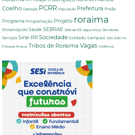
Inovação
PCRR
Coelho
Prefeitura
Prisão
População
Operação
roraima
Projeto
Programa
Programação
SEBRAE
Rorainópolis
Saúde
Sebrae-RR
segurança
Servidores
Sociedade
Sine-RR
Soldado Sampaio
Serviços
São João no
Vagas
Tribos de Roraima
Parque Anauá
Violência