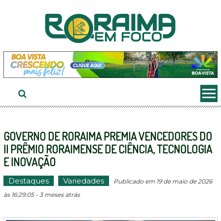
Ir
ao
conteúdo
GOVERNO DE RORAIMA PREMIA VENCEDORES DO
II PRÊMIO RORAIMENSE DE CIÊNCIA, TECNOLOGIA
E INOVAÇÃO
Destaques
Variedades
Publicado em 19 de maio de 2026
às 16:29:05 - 3 meses atrás