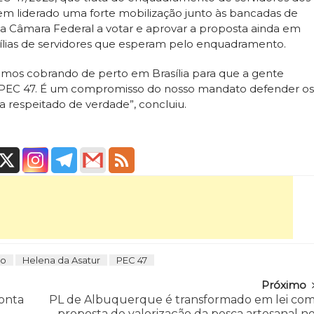
 tem liderado uma forte mobilização junto às bancadas de
a Câmara Federal a votar e aprovar a proposta ainda em
amílias de servidores que esperam pelo enquadramento.
amos cobrando de perto em Brasília para que a gente
a PEC 47. É um compromisso do nosso mandato defender os
ja respeitado de verdade”, concluiu.
ão
Helena da Asatur
PEC 47
Próximo
onta
PL de Albuquerque é transformado em lei co
proposta de valorização da pesca artesanal n