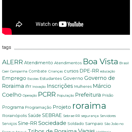
tags
Boa Vista
ALERR
Atendimento
Atendimentos
Brasil
DPE-RR
cursos
Combate
Crianças
Campanha
Caer
educação
Governo de
Emprego
Governo
Estudantes
Escolas
Márcio
Roraima
Inscrições
ifrr
Mulheres
Inovação
PCRR
Coelho
Prefeitura
Prisão
População
Operação
roraima
Projeto
Programa
Programação
SEBRAE
Rorainópolis
Saúde
Sebrae-RR
segurança
Servidores
Sociedade
Sine-RR
Soldado Sampaio
Serviços
São João no
Vagas
Tribos de Roraima
Parque Anauá
Violência