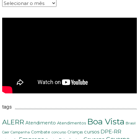
Arquivos
tags
Boa Vista
ALERR
Atendimento
Atendimentos
Brasil
DPE-RR
cursos
Combate
Crianças
Campanha
Caer
concurso