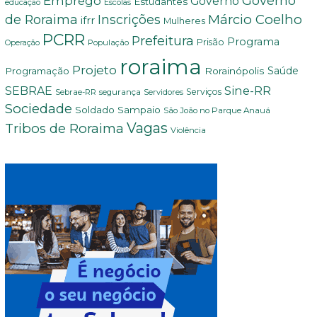
Governo
Emprego
Governo
Estudantes
educação
Escolas
Márcio Coelho
de Roraima
Inscrições
ifrr
Mulheres
PCRR
Prefeitura
Programa
Prisão
População
Operação
roraima
Projeto
Saúde
Programação
Rorainópolis
Sine-RR
SEBRAE
Serviços
Sebrae-RR
segurança
Servidores
Sociedade
Soldado Sampaio
São João no Parque Anauá
Vagas
Tribos de Roraima
Violência