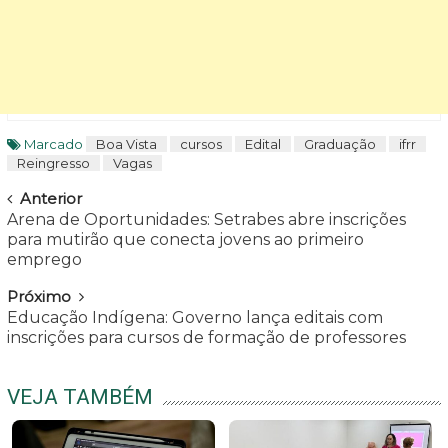
Marcado
Boa Vista
cursos
Edital
Graduação
ifrr
Reingresso
Vagas
Navegar
Anterior
Arena de Oportunidades: Setrabes abre inscrições
para mutirão que conecta jovens ao primeiro
emprego
Próximo
Educação Indígena: Governo lança editais com
inscrições para cursos de formação de professores
VEJA TAMBÉM