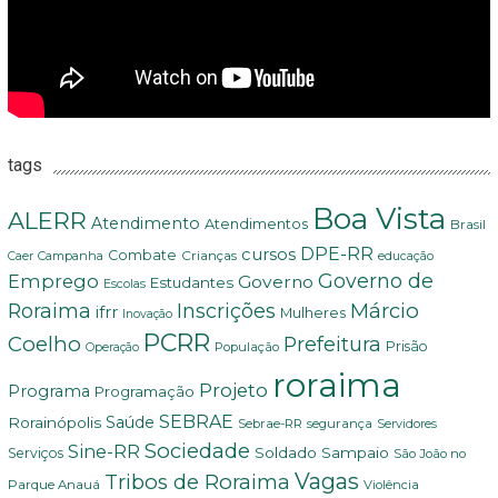
tags
Boa Vista
ALERR
Atendimento
Atendimentos
Brasil
DPE-RR
cursos
Combate
Crianças
Campanha
Caer
educação
Governo de
Emprego
Governo
Estudantes
Escolas
Márcio
Roraima
Inscrições
ifrr
Mulheres
Inovação
PCRR
Coelho
Prefeitura
Prisão
População
Operação
roraima
Projeto
Programa
Programação
SEBRAE
Rorainópolis
Saúde
Sebrae-RR
segurança
Servidores
Sociedade
Sine-RR
Soldado Sampaio
Serviços
São João no
Vagas
Tribos de Roraima
Parque Anauá
Violência