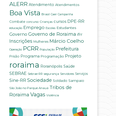
ALERR
Atendimento
Atendimentos
Boa Vista
Brasil
Campanha
Caer
DPE-RR
cursos
Combate
Crianças
concurso
Emprego
Estudantes
educação
Escolas
Governo de Roraima
Governo
ifrr
Márcio Coelho
Inscrições
Mulheres
PCRR
Prefeitura
População
Operação
Projeto
Programa
Programação
Prisão
roraima
Saúde
Rorainópolis
SEBRAE
Serviços
Sebrae-RR
segurança
Servidores
Sociedade
Sine-RR
Soldado Sampaio
Tribos de
São João no Parque Anauá
Vagas
Roraima
Violência