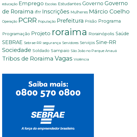
Governo
Emprego
Governo
Estudantes
educação
Escolas
Márcio Coelho
de Roraima
Inscrições
ifrr
Mulheres
PCRR
Prefeitura
Programa
Prisão
População
Operação
roraima
Projeto
Saúde
Programação
Rorainópolis
Sine-RR
SEBRAE
Serviços
Sebrae-RR
segurança
Servidores
Sociedade
Soldado Sampaio
São João no Parque Anauá
Vagas
Tribos de Roraima
Violência