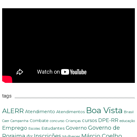
tags
Boa Vista
ALERR
Atendimento
Atendimentos
Brasil
DPE-RR
cursos
Combate
Crianças
Campanha
educação
Caer
concurso
Governo de
Emprego
Governo
Estudantes
Escolas
Márcio Coelho
Roraima
Inscrições
ifrr
Mulheres