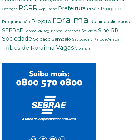
PCRR
Prefeitura
Programa
Prisão
População
Operação
roraima
Projeto
Saúde
Programação
Rorainópolis
Sine-RR
SEBRAE
Serviços
Sebrae-RR
segurança
Servidores
Sociedade
Soldado Sampaio
São João no Parque Anauá
Vagas
Tribos de Roraima
Violência