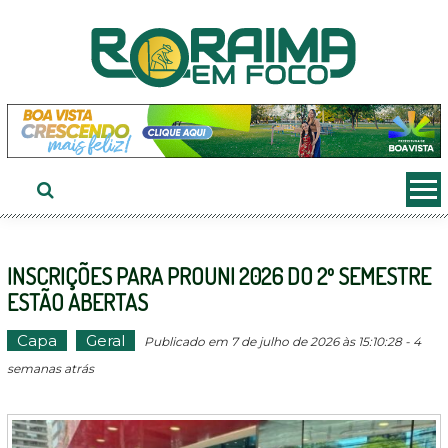
Ir
ao
conteúdo
INSCRIÇÕES PARA PROUNI 2026 DO 2º SEMESTRE
ESTÃO ABERTAS
Capa
Geral
Publicado em 7 de julho de 2026 às 15:10:28 - 4
semanas atrás