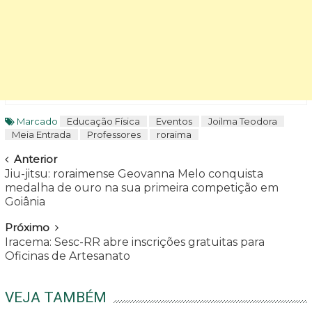
Marcado
Educação Física
Eventos
Joilma Teodora
Meia Entrada
Professores
roraima
Navegar
Anterior
Jiu-jitsu: roraimense Geovanna Melo conquista
medalha de ouro na sua primeira competição em
Goiânia
Próximo
Iracema: Sesc-RR abre inscrições gratuitas para
Oficinas de Artesanato
VEJA TAMBÉM