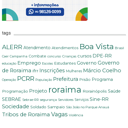
tags
Boa Vista
ALERR
Atendimento
Atendimentos
Brasil
DPE-RR
cursos
Combate
Crianças
Campanha
Caer
concurso
Governo
Emprego
Governo
Estudantes
educação
Escolas
Márcio Coelho
de Roraima
Inscrições
ifrr
Mulheres
PCRR
Prefeitura
Programa
Prisão
População
Operação
roraima
Projeto
Saúde
Programação
Rorainópolis
Sine-RR
SEBRAE
Serviços
Sebrae-RR
segurança
Servidores
Sociedade
Soldado Sampaio
São João no Parque Anauá
Vagas
Tribos de Roraima
Violência