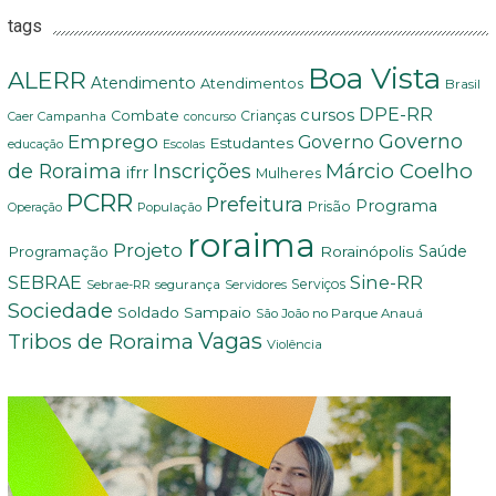
tags
Boa Vista
ALERR
Atendimento
Atendimentos
Brasil
DPE-RR
cursos
Combate
Crianças
Campanha
Caer
concurso
Governo
Emprego
Governo
Estudantes
educação
Escolas
Márcio Coelho
de Roraima
Inscrições
ifrr
Mulheres
PCRR
Prefeitura
Programa
Prisão
População
Operação
roraima
Projeto
Saúde
Programação
Rorainópolis
Sine-RR
SEBRAE
Serviços
Sebrae-RR
segurança
Servidores
Sociedade
Soldado Sampaio
São João no Parque Anauá
Vagas
Tribos de Roraima
Violência