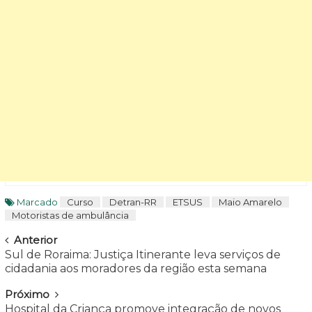
Marcado
Curso
Detran-RR
ETSUS
Maio Amarelo
Motoristas de ambulância
Navegar
Anterior
Sul de Roraima: Justiça Itinerante leva serviços de
cidadania aos moradores da região esta semana
Próximo
Hospital da Criança promove integração de novos