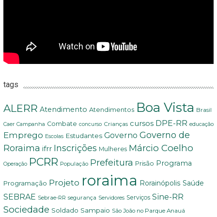
tags
Boa Vista
ALERR
Atendimento
Atendimentos
Brasil
DPE-RR
cursos
Combate
Crianças
Campanha
educação
Caer
concurso
Governo de
Emprego
Governo
Estudantes
Escolas
Márcio Coelho
Roraima
Inscrições
ifrr
Mulheres
PCRR
Prefeitura
Programa
Prisão
População
Operação
roraima
Projeto
Saúde
Programação
Rorainópolis
Sine-RR
SEBRAE
Serviços
Sebrae-RR
segurança
Servidores
Sociedade
Soldado Sampaio
São João no Parque Anauá