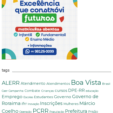
tags
Boa Vista
ALERR
Atendimento
Atendimentos
Brasil
DPE-RR
cursos
Combate
Crianças
Campanha
Caer
educação
Governo de
Emprego
Governo
Estudantes
Escolas
Márcio
Roraima
Inscrições
ifrr
Mulheres
Inovação
PCRR
Coelho
Prefeitura
Prisão
População
Operação