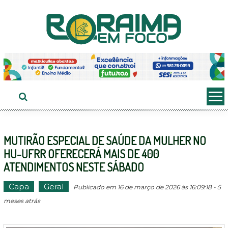
Ir
ao
conteúdo
MUTIRÃO ESPECIAL DE SAÚDE DA MULHER NO
HU-UFRR OFERECERÁ MAIS DE 400
ATENDIMENTOS NESTE SÁBADO
Capa
Geral
Publicado em 16 de março de 2026 às 16:09:18 - 5
meses atrás