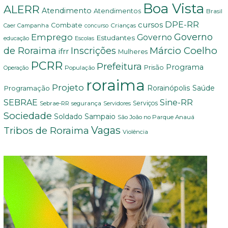
Boa Vista
ALERR
Atendimento
Atendimentos
Brasil
DPE-RR
cursos
Combate
Crianças
Campanha
Caer
concurso
Governo
Emprego
Governo
Estudantes
educação
Escolas
Márcio Coelho
de Roraima
Inscrições
ifrr
Mulheres
PCRR
Prefeitura
Programa
Prisão
População
Operação
roraima
Projeto
Saúde
Programação
Rorainópolis
Sine-RR
SEBRAE
Serviços
Sebrae-RR
segurança
Servidores
Sociedade
Soldado Sampaio
São João no Parque Anauá
Vagas
Tribos de Roraima
Violência