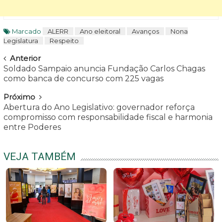
Marcado
ALERR
Ano eleitoral
Avanços
Nona
Legislatura
Respeito
Navegar
Anterior
Soldado Sampaio anuncia Fundação Carlos Chagas
como banca de concurso com 225 vagas
Próximo
Abertura do Ano Legislativo: governador reforça
compromisso com responsabilidade fiscal e harmonia
entre Poderes
VEJA TAMBÉM