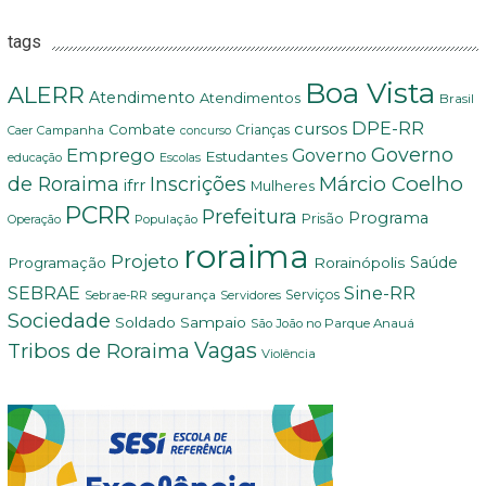
tags
Boa Vista
ALERR
Atendimento
Atendimentos
Brasil
DPE-RR
cursos
Combate
Crianças
Campanha
Caer
concurso
Governo
Emprego
Governo
Estudantes
educação
Escolas
Márcio Coelho
de Roraima
Inscrições
ifrr
Mulheres
PCRR
Prefeitura
Programa
Prisão
População
Operação
roraima
Projeto
Saúde
Programação
Rorainópolis
Sine-RR
SEBRAE
Serviços
Sebrae-RR
segurança
Servidores
Sociedade
Soldado Sampaio
São João no Parque Anauá
Vagas
Tribos de Roraima
Violência