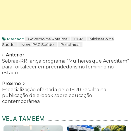
Marcado
Governo de Roraima
HGR
Ministério da
Saúde
Novo PAC Saúde
Policlínica
Navegar
Anterior
Sebrae-RR lança programa “Mulheres que Acreditam”
para fortalecer empreendedorismo feminino no
estado
Próximo
Especialização ofertada pelo IFRR resulta na
publicação de e-book sobre educação
contemporânea
VEJA TAMBÉM