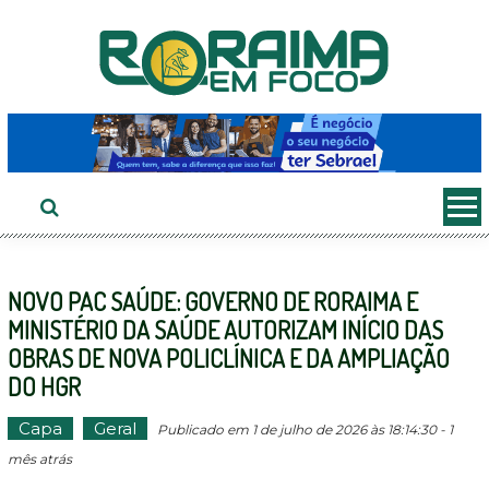
Ir
ao
conteúdo
NOVO PAC SAÚDE: GOVERNO DE RORAIMA E
MINISTÉRIO DA SAÚDE AUTORIZAM INÍCIO DAS
OBRAS DE NOVA POLICLÍNICA E DA AMPLIAÇÃO
DO HGR
Capa
Geral
Publicado em 1 de julho de 2026 às 18:14:30 - 1
mês atrás