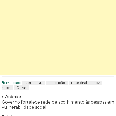
Marcado
Detran-RR
Execução
Fase final
Nova
sede
Obras
Navegar
Anterior
Governo fortalece rede de acolhimento às pessoas em
vulnerabilidade social