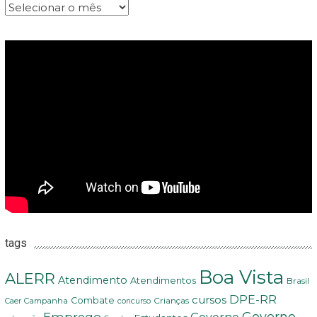
Arquivos
tags
Boa Vista
ALERR
Atendimento
Atendimentos
Brasil
DPE-RR
cursos
Combate
Crianças
Campanha
Caer
concurso
Governo
Emprego