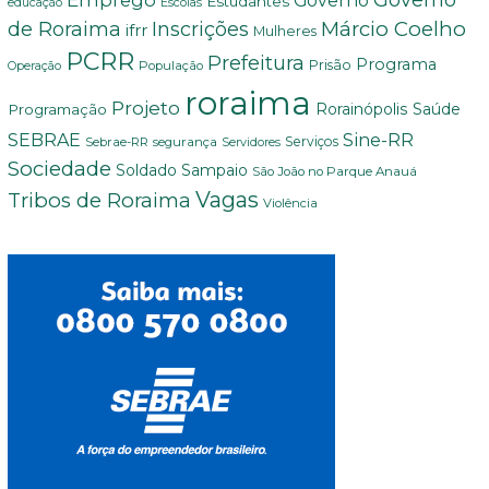
Governo
Estudantes
educação
Escolas
Márcio Coelho
de Roraima
Inscrições
ifrr
Mulheres
PCRR
Prefeitura
Programa
Prisão
População
Operação
roraima
Projeto
Saúde
Programação
Rorainópolis
Sine-RR
SEBRAE
Serviços
Sebrae-RR
segurança
Servidores
Sociedade
Soldado Sampaio
São João no Parque Anauá
Vagas
Tribos de Roraima
Violência