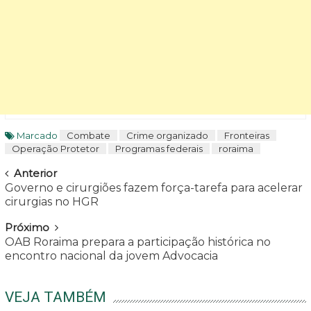
Marcado
Combate
Crime organizado
Fronteiras
Operação Protetor
Programas federais
roraima
Navegar
Anterior
Governo e cirurgiões fazem força-tarefa para acelerar
cirurgias no HGR
Próximo
OAB Roraima prepara a participação histórica no
encontro nacional da jovem Advocacia
VEJA TAMBÉM