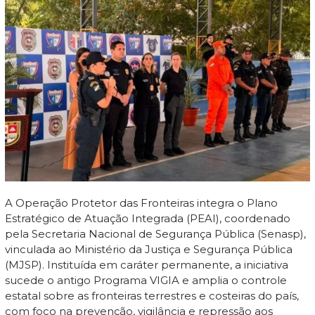
A Operação Protetor das Fronteiras integra o Plano
Estratégico de Atuação Integrada (PEAI), coordenado
pela Secretaria Nacional de Segurança Pública (Senasp),
vinculada ao Ministério da Justiça e Segurança Pública
(MJSP). Instituída em caráter permanente, a iniciativa
sucede o antigo Programa VIGIA e amplia o controle
estatal sobre as fronteiras terrestres e costeiras do país,
com foco na prevenção, vigilância e repressão aos