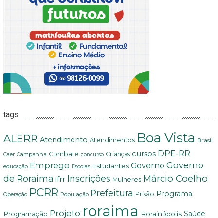
tags
Boa Vista
ALERR
Atendimento
Atendimentos
Brasil
DPE-RR
cursos
Combate
Crianças
Campanha
Caer
concurso
Governo
Emprego
Governo
Estudantes
educação
Escolas
Márcio Coelho
de Roraima
Inscrições
ifrr
Mulheres
PCRR
Prefeitura
Programa
Prisão
População
Operação
roraima
Projeto
Saúde
Programação
Rorainópolis