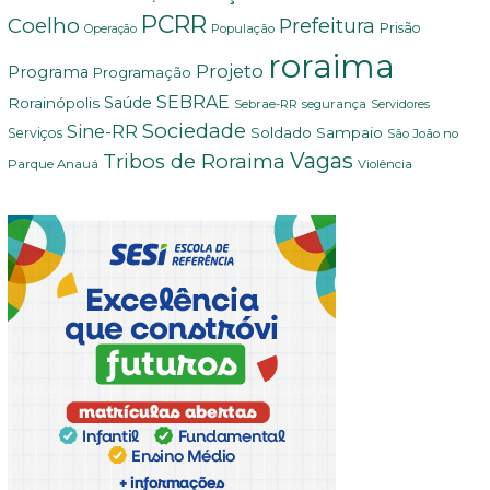
PCRR
Coelho
Prefeitura
Prisão
População
Operação
roraima
Projeto
Programa
Programação
SEBRAE
Rorainópolis
Saúde
Sebrae-RR
segurança
Servidores
Sociedade
Sine-RR
Soldado Sampaio
Serviços
São João no
Vagas
Tribos de Roraima
Parque Anauá
Violência