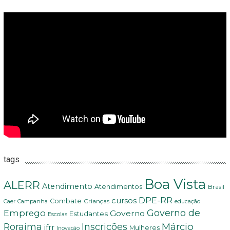
tags
Boa Vista
ALERR
Atendimento
Atendimentos
Brasil
DPE-RR
cursos
Combate
Crianças
Campanha
Caer
educação
Governo de
Emprego
Governo
Estudantes
Escolas
Márcio
Roraima
Inscrições
ifrr
Mulheres
Inovação