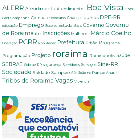
Boa Vista
ALERR
Atendimento
Atendimentos
Brasil
DPE-RR
cursos
Combate
Crianças
Campanha
Caer
concurso
Governo
Emprego
Governo
Estudantes
educação
Escolas
Márcio Coelho
de Roraima
Inscrições
ifrr
Mulheres
PCRR
Prefeitura
Programa
Prisão
População
Operação
roraima
Projeto
Saúde
Programação
Rorainópolis
Sine-RR
SEBRAE
Serviços
Sebrae-RR
segurança
Servidores
Sociedade
Soldado Sampaio
São João no Parque Anauá
Vagas
Tribos de Roraima
Violência