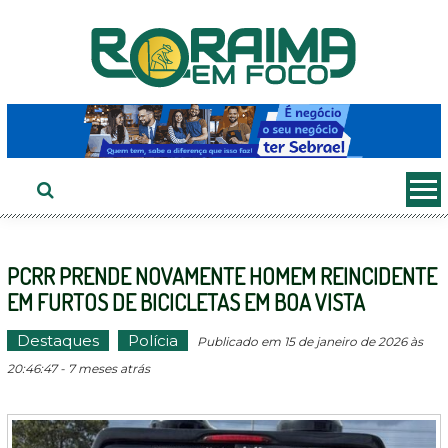
Ir
ao
conteúdo
PCRR PRENDE NOVAMENTE HOMEM REINCIDENTE
EM FURTOS DE BICICLETAS EM BOA VISTA
Destaques
Polícia
Publicado em 15 de janeiro de 2026 às
20:46:47 - 7 meses atrás