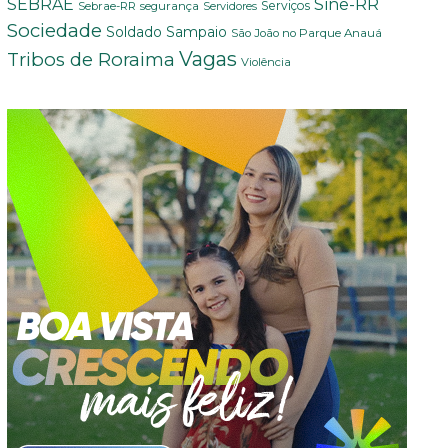
Sine-RR
SEBRAE
Serviços
Sebrae-RR
segurança
Servidores
Sociedade
Soldado Sampaio
São João no Parque Anauá
Vagas
Tribos de Roraima
Violência