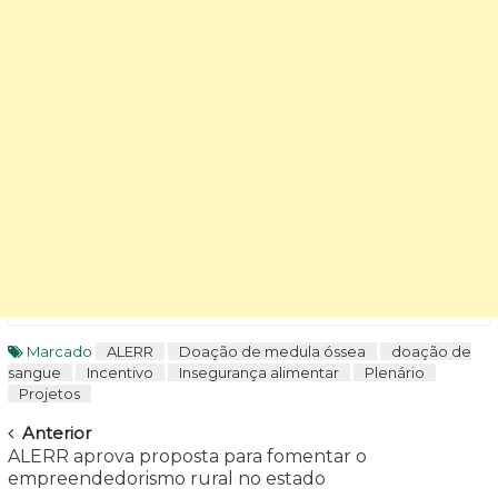
Marcado
ALERR
Doação de medula óssea
doação de
sangue
Incentivo
Insegurança alimentar
Plenário
Projetos
Navegar
Anterior
ALERR aprova proposta para fomentar o
empreendedorismo rural no estado