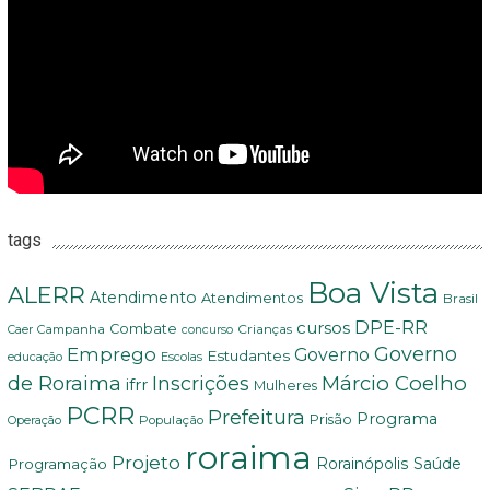
tags
Boa Vista
ALERR
Atendimento
Atendimentos
Brasil
DPE-RR
cursos
Combate
Crianças
Campanha
Caer
concurso
Governo
Emprego
Governo
Estudantes
educação
Escolas
Márcio Coelho
de Roraima
Inscrições
ifrr
Mulheres
PCRR
Prefeitura
Programa
Prisão
População
Operação
roraima
Projeto
Saúde
Programação
Rorainópolis